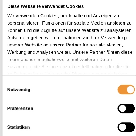
Diese Webseite verwendet Cookies
digitalisierte
Wir verwenden Cookies, um Inhalte und Anzeigen zu
Immobilienverwaltung
personalisieren, Funktionen für soziale Medien anbieten zu
können und die Zugriffe auf unsere Website zu analysieren.
für
Außerdem geben wir Informationen zu Ihrer Verwendung
unserer Website an unsere Partner für soziale Medien,
Eigentümergemeinschaft
Werbung und Analysen weiter. Unsere Partner führen diese
und Vermieter?
Informationen möglicherweise mit weiteren Daten
zusammen, die Sie ihnen bereitgestellt haben oder die sie
im Rahmen Ihrer Nutzung der Dienste gesammelt haben.
Die Immobilienverwaltung Aufgaben sind
Einwilligungsauswahl
komplex – und erfordern eine durchdachte
Notwendig
Organisation. Es sind nicht nur zahlreiche
Unterlagen, Verträge und Informationen zu
Präferenzen
verarbeiten, sondern auch unterschiedlichste
Fristen einzuhalten, um rechtliche
Konsequenzen zu vermeiden. Vor allem aber
Statistiken