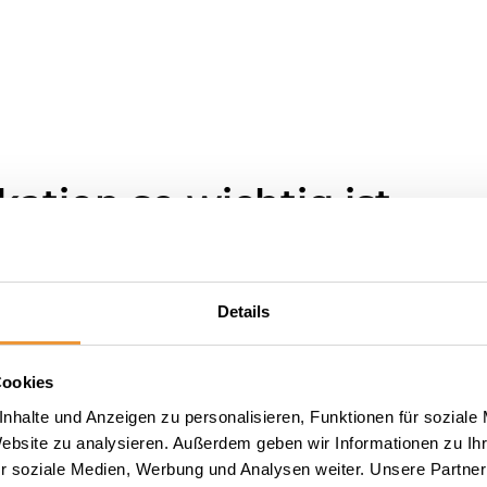
ion so wichtig ist
hen Verwalter und Eigentümer/Mieter zu legen, ist 
Details
n zu einer
höheren Zufriedenheit
bei den Kunden. F
m Anliegen wie bspw. Schadensmeldungen oder Schlüss
Cookies
emeine Informationsbereitstellung zu Themen, die all
nhalte und Anzeigen zu personalisieren, Funktionen für soziale
wartet und kann nicht genutzt werden oder steht bald
Website zu analysieren. Außerdem geben wir Informationen zu I
ice und die Zufriedenheit.
r soziale Medien, Werbung und Analysen weiter. Unsere Partner