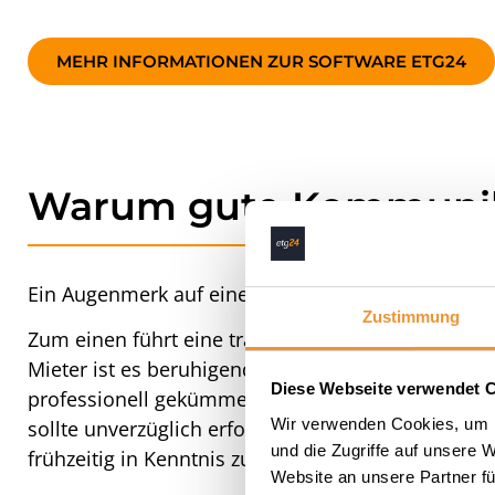
MEHR INFORMATIONEN ZUR SOFTWARE ETG24
Warum gute Kommunikat
Ein Augenmerk auf eine gute Kommunikation zwisc
Zustimmung
Zum einen führt eine transparente Kommunikatio
Mieter ist es beruhigend zu wissen, dass sich u
Diese Webseite verwendet 
professionell gekümmert wird. Aber auch die allg
Wir verwenden Cookies, um I
sollte unverzüglich erfolgen. Wird der Aufzug ge
und die Zugriffe auf unsere 
frühzeitig in Kenntnis zu setzen, steigert den Serv
Website an unsere Partner fü