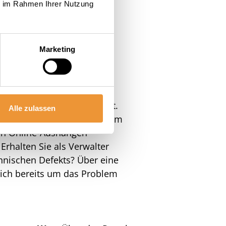
gerung
. Ziel sollte es sein,
ie im Rahmen Ihrer Nutzung
beseitigen.
Marketing
ommunikation
unikationen
an einem Ort.
Alle zulassen
ch noch Jahre später, mit wem
on Online-Aushängen
rhalten Sie als Verwalter
hnischen Defekts? Über eine
sich bereits um das Problem