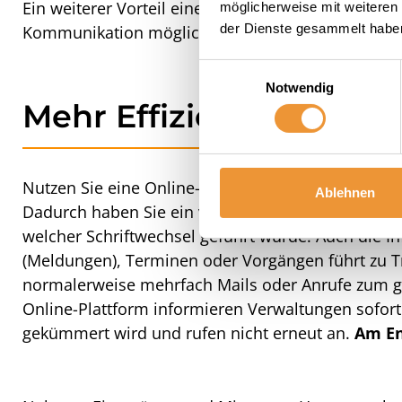
Ein weiterer Vorteil einer gut durchdachten Komm
möglicherweise mit weiteren
der Dienste gesammelt habe
Kommunikation möglichst über einen Kanal zu zen
Einwilligungsauswahl
Notwendig
Mehr Effizienz durch s
Nutzen Sie eine Online-Plattform wie etg24 als f
Ablehnen
Dadurch haben Sie ein
vollumfängliches Archiv 
welcher Schriftwechsel geführt wurde. Auch die
In
(Meldungen), Terminen oder Vorgängen führt zu T
normalerweise mehrfach Mails oder Anrufe zum gl
Online-Plattform informieren Verwaltungen sofort
gekümmert wird und rufen nicht erneut an.
Am En