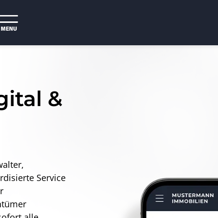
ital &
alter,
disierte Service
r
ntümer
ofort alle