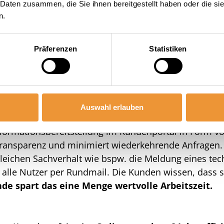
unikation ist die damit einhergehende
Effizienzstei
 Daten zusammen, die Sie ihnen bereitgestellt haben oder die s
n.
tralisieren und jede vermeidbare Kommunikation zu 
Präferenzen
Statistiken
tandardisierte Online-K
ührenden Kommunikationskanal, bündeln Sie alle
Komm
Auswahl erlauben
aller geführten
Kommunikationen
. Sie wissen au
formationsbereitstellung
im Kundenportal in Form v
ransparenz und minimiert wiederkehrende Anfragen. E
eichen Sachverhalt wie bspw. die Meldung eines tec
 alle Nutzer per Rundmail. Die Kunden wissen, dass 
de spart das eine Menge wertvolle Arbeitszeit.