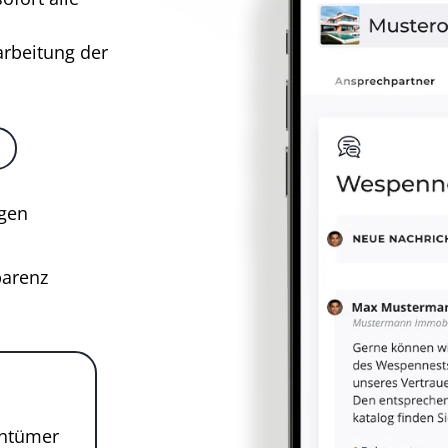
arbeitung der
gen
arenz
entümer