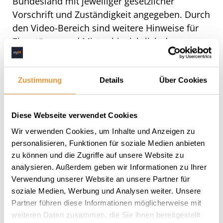
Bundesland mit jeweiliger gesetzlicher
Vorschrift und Zuständigkeit angegeben. Durch
den Video-Bereich sind weitere Hinweise für
Eigentümer und Mieter hinsichtlich des
Brandschutzes audiovisuell zusammengefasst.
Zustimmung
Details
Über Cookies
Was sollte man noch
über die
Diese Webseite verwendet Cookies
Wir verwenden Cookies, um Inhalte und Anzeigen zu
Immobilienwissen-
personalisieren, Funktionen für soziale Medien anbieten
Funktion von etg24
zu können und die Zugriffe auf unsere Website zu
analysieren. Außerdem geben wir Informationen zu Ihrer
wissen?
Verwendung unserer Website an unsere Partner für
soziale Medien, Werbung und Analysen weiter. Unsere
Partner führen diese Informationen möglicherweise mit
Nicht nur Eigentümer und Mieter profitieren
weiteren Daten zusammen, die Sie ihnen bereitgestellt
von den zur Verfügung gestellten