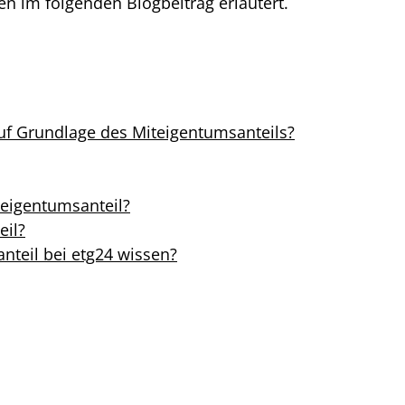
en im folgenden Blogbeitrag erläutert.
auf Grundlage des Miteigentumsanteils?
eigentumsanteil
?
eil
?
nteil
bei etg24 wissen?