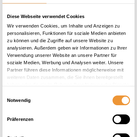
während seines Abiturs im Jahr 2008.
Damals programmierte er als
Diese Webseite verwendet Cookies
Hobbyentwickler die erste
Wir verwenden Cookies, um Inhalte und Anzeigen zu
Dokumentenplattform für eine
personalisieren, Funktionen für soziale Medien anbieten
Hausverwaltung. Seit Gründung des
zu können und die Zugriffe auf unsere Website zu
Unternehmens leitet Aimo Künkel als
analysieren. Außerdem geben wir Informationen zu Ihrer
studierter Medieninformatiker und
Verwendung unserer Website an unsere Partner für
Webentwickler die zukunfts­orientierte
soziale Medien, Werbung und Analysen weiter. Unsere
Entwicklung der Produkte.
Partner führen diese Informationen möglicherweise mit
weiteren Daten zusammen, die Sie ihnen bereitgestellt
haben oder die sie im Rahmen Ihrer Nutzung der Dienste
gesammelt haben.
Einwilligungsauswahl
Notwendig
Präferenzen