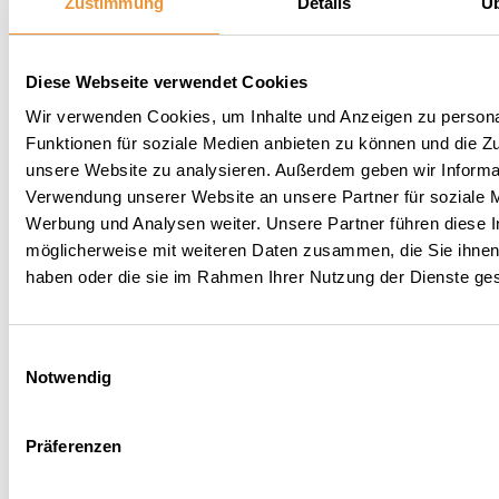
Zustimmung
Details
Üb
Welche Informationen und Bestandteile sind
typischerweise im Wirtschaftsplan enthalten?
Was sollte man noch über den
Diese Webseite verwendet Cookies
Wirtschaftsplan bei etg24 wissen?
Wir verwenden Cookies, um Inhalte und Anzeigen zu persona
Fazit
Funktionen für soziale Medien anbieten zu können und die Zug
unsere Website zu analysieren. Außerdem geben wir Informat
Verwendung unserer Website an unsere Partner für soziale 
Was ist ein
Werbung und Analysen weiter. Unsere Partner führen diese 
möglicherweise mit weiteren Daten zusammen, die Sie ihnen 
Wirtschaftsplan?
haben oder die sie im Rahmen Ihrer Nutzung der Dienste g
Der
Wirtschaftsplan einer
Eigentümergemeinschaft
ist ein Dokument, das
Einwilligungsauswahl
Notwendig
die finanzielle Grundlage der Verwaltung von
Gemeinschaftseigentum
darstellt. Abzugrenzen
ist zwischen dem Gesamtwirtschaftsplan und
Präferenzen
dem Einzelwirtschaftsplan, hierzu aber sogleich